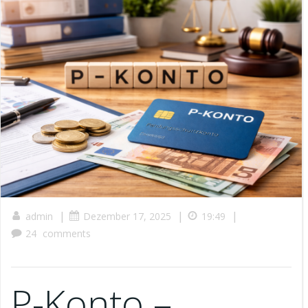
|
|
|
admin
Dezember 17, 2025
19:49
24
comments
P-Konto –