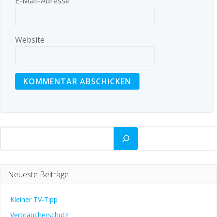
E-Mail-Adresse
Website
Suchen
Neueste Beiträge
Kleiner TV-Tipp
Verbraucherschutz