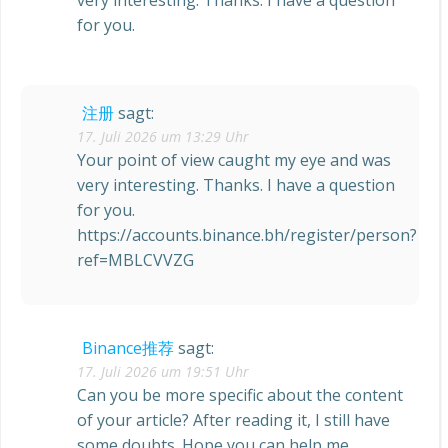
very interesting. Thanks. I have a question
for you.
注册
sagt:
17. Juli 2026 um 13:29 Uhr
Your point of view caught my eye and was
very interesting. Thanks. I have a question
for you.
https://accounts.binance.bh/register/person?
ref=MBLCVVZG
Binance推荐
sagt:
17. Juli 2026 um 19:51 Uhr
Can you be more specific about the content
of your article? After reading it, I still have
some doubts. Hope you can help me.