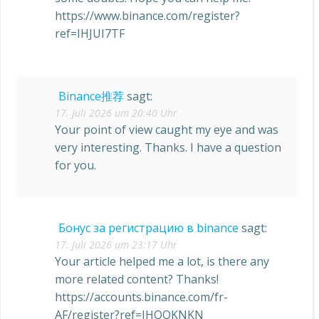
https://www.binance.com/register?
ref=IHJUI7TF
Binance推荐
sagt:
17. Juli 2026 um 20:40 Uhr
Your point of view caught my eye and was
very interesting. Thanks. I have a question
for you.
Бонус за регистрацию в binance
sagt:
17. Juli 2026 um 23:17 Uhr
Your article helped me a lot, is there any
more related content? Thanks!
https://accounts.binance.com/fr-
AF/register?ref=JHQQKNKN