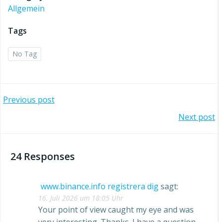
Allgemein
Tags
No Tag
Post
Previous post
Post
Next post
navigation
navigation
24 Responses
www.binance.info registrera dig
sagt:
16. Juli 2026 um 18:05 Uhr
Your point of view caught my eye and was