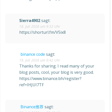
Sierra4902
sagt:
18. Juli 2026 um 9:52 Uhr
https://shorturl.fm/V5ix8
binance code
sagt:
19. Juli 2026 um 0:42 Uhr
Thanks for sharing. I read many of your
blog posts, cool, your blog is very good.
https://www.binance.bh/register?
ref=IHJUI7TF
Binance推荐
sagt: