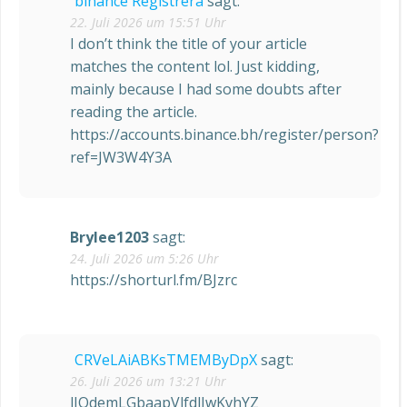
binance Registrera
sagt:
22. Juli 2026 um 15:51 Uhr
I don’t think the title of your article
matches the content lol. Just kidding,
mainly because I had some doubts after
reading the article.
https://accounts.binance.bh/register/person?
ref=JW3W4Y3A
Brylee1203
sagt:
24. Juli 2026 um 5:26 Uhr
https://shorturl.fm/BJzrc
CRVeLAiABKsTMEMByDpX
sagt:
26. Juli 2026 um 13:21 Uhr
lJOdemLGbaapVlfdlJwKvhYZ