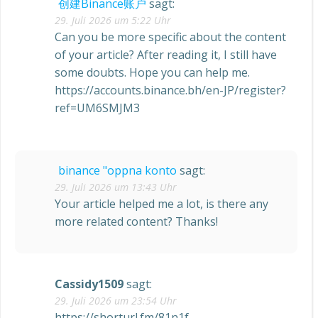
创建Binance账户
sagt:
29. Juli 2026 um 5:22 Uhr
Can you be more specific about the content
of your article? After reading it, I still have
some doubts. Hope you can help me.
https://accounts.binance.bh/en-JP/register?
ref=UM6SMJM3
binance "oppna konto
sagt:
29. Juli 2026 um 13:43 Uhr
Your article helped me a lot, is there any
more related content? Thanks!
Cassidy1509
sagt:
29. Juli 2026 um 23:54 Uhr
https://shorturl.fm/81n1f