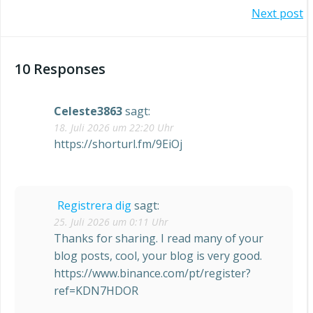
Post
Next post
navigation
navigation
10 Responses
Celeste3863
sagt:
18. Juli 2026 um 22:20 Uhr
https://shorturl.fm/9EiOj
Registrera dig
sagt:
25. Juli 2026 um 0:11 Uhr
Thanks for sharing. I read many of your
blog posts, cool, your blog is very good.
https://www.binance.com/pt/register?
ref=KDN7HDOR