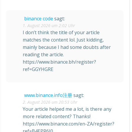
binance code
sagt:
1. August 2026 um 2:02 Uhr
I don’t think the title of your article
matches the content lol. Just kidding,
mainly because I had some doubts after
reading the article.
https://www.binance.bh/register?
ref=GGYHGRE
www.binance.info注册
sagt:
2. August 2026 um 20:53 Uhr
Your article helped me a lot, is there any
more related content? Thanks!
https://www.binance.com/en-ZA/register?
ref=B4EPR6J0