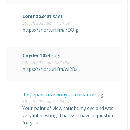
Lorenzo3401
sagt:
25. Juli 2026 um 11:14 Uhr
https://shorturl.fm/7OQlg
Cayden1053
sagt:
30. Juli 2026 um 4:22 Uhr
https://shorturl.fm/wi2Bz
Реферальный бонус на binance
sagt:
30. Juli 2026 um 11:04 Uhr
Your point of view caught my eye and was
very interesting. Thanks. I have a question
for you.