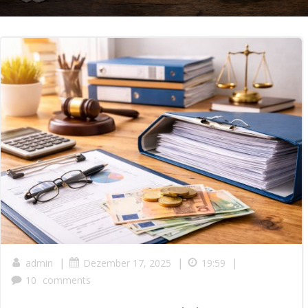
|
|
|
admin
Dezember 17, 2025
19:59
10
comments